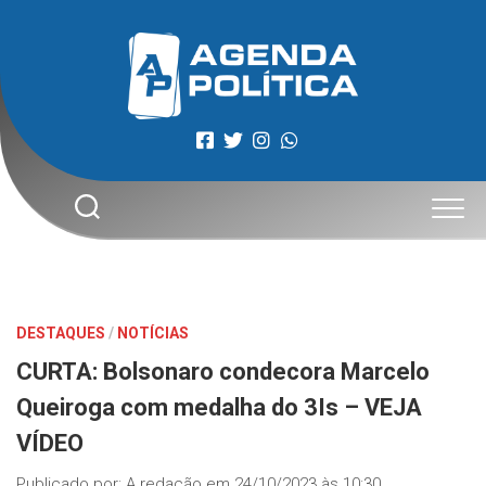
Skip
to
content
DESTAQUES
/
NOTÍCIAS
CURTA: Bolsonaro condecora Marcelo
Queiroga com medalha do 3Is – VEJA
VÍDEO
Publicado por:
A redação
em
24/10/2023 às 10:30