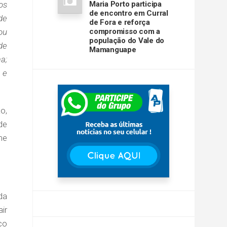
os
Maria Porto participa
de encontro em Curral
de
de Fora e reforça
ou
compromisso com a
população do Vale do
de
Mamanguape
a;
, e
o,
de
me
da
ir
co