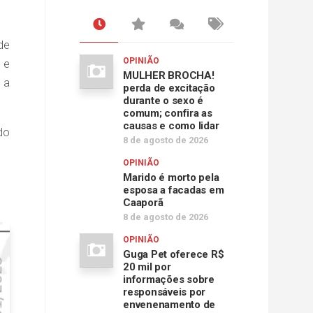
de
OPINIÃO
 e
MULHER BROCHA!
 a
perda de excitação
durante o sexo é
comum; confira as
causas e como lidar
do
8 de agosto de 2026
OPINIÃO
Marido é morto pela
esposa a facadas em
Caaporã
8 de agosto de 2026
OPINIÃO
Guga Pet oferece R$
20 mil por
informações sobre
responsáveis por
envenenamento de