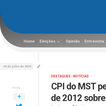
Skip
to
content
Home
Eleições
Opinião
Entrevista
Eleições
2022
25 de julho de 2023
DESTAQUES
/
NOTÍCIAS
CPI do MST pe
SHARE
de 2012 sobre 