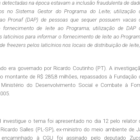
s detectadas na época estavam a inclusão fraudulenta de dad
ios no Sistema Gestor do Programa do Leite; utilização 
 ao Pronaf (DAP) de pessoas que sequer possuem vacas 
 fornecimento de leite ao Programa; utilização de DAP 
laticínios para informar o fornecimento de leite ao Program
de freezers pelos laticínios nos locais de distribuição de leite
o era governado por Ricardo Coutinho (PT). A investigaçã
 no montante de R$ 285,8 milhões, repassados à Fundação 
 Ministério do Desenvolvimento Social e Combate à Fo
2005.
 investigue o tema foi apresentado no dia 12 pelo relator 
Ricardo Salles (PL-SP), ex-ministro do meio ambiente de Ja
o encaminhado à CGU foi assinado pelo deputado Zuc