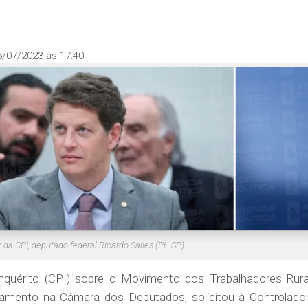
5/07/2023 às 17:40
r da CPI, deputado federal Ricardo Salles (PL-SP)
quérito (
CPI
) sobre o Movimento dos Trabalhadores Rura
mento na Câmara dos Deputados, solicitou à Controlador