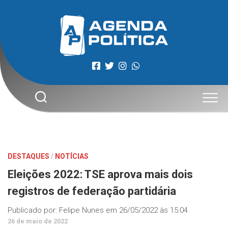
Skip
to
content
DESTAQUES
/
NOTÍCIAS
Eleições 2022: TSE aprova mais dois
registros de federação partidária
Publicado por:
Felipe Nunes
em
26/05/2022 às 15:04
26 de maio de 2022