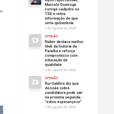
Após repercussão,
Marcelo Queiroga
corrige cadastro no
de
TSE e retira
.
informação de que
seria quilombola
7 de agosto de 2026
OPINIÃO
Nabor destaca melhor
Ideb da história da
Paraíba e reforça
compromisso com
educação de
qualidade
7 de agosto de 2026
OPINIÃO
Rui Galdino diz que
decisão sobre
candidatura pode sair
na próxima segunda:
“estou esperançoso”
7 de agosto de 2026