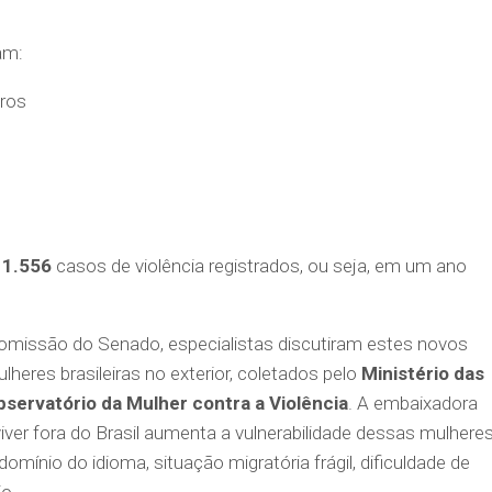
am:
tros
e
1.556
casos de violência registrados, ou seja, em um ano
omissão do Senado, especialistas discutiram estes novos
lheres brasileiras no exterior, coletados pelo
Ministério das
servatório da Mulher contra a Violência
. A embaixadora
viver fora do Brasil aumenta a vulnerabilidade dessas mulhere
omínio do idioma, situação migratória frágil, dificuldade de
io.