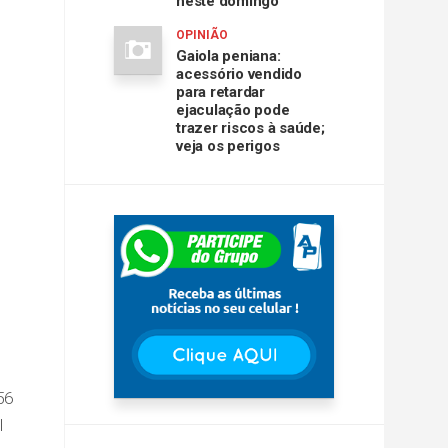
neste domingo
OPINIÃO
Gaiola peniana:
acessório vendido
para retardar
ejaculação pode
trazer riscos à saúde;
veja os perigos
56
l