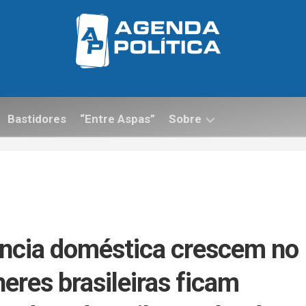
Bastidores
“Entre Aspas”
Sobre
Contato
ência doméstica crescem no
heres brasileiras ficam