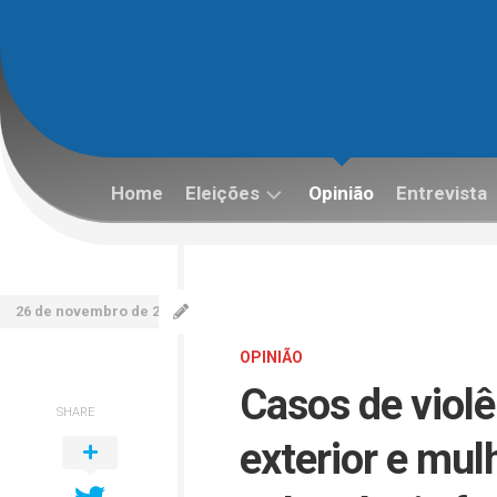
Skip
to
content
Home
Eleições
Opinião
Entrevista
Eleições
2022
26 de novembro de 2025
OPINIÃO
Casos de viol
SHARE
exterior e mul