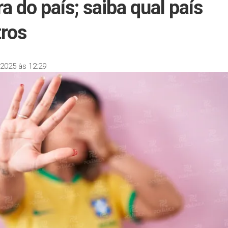
a do país; saiba qual país
tros
2025 às 12:29