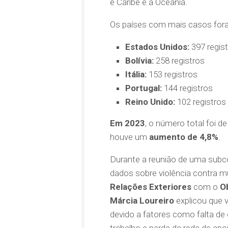
e Caribe e a Oceania.
Os países com mais casos for
Estados Unidos:
397 regis
Bolívia:
258 registros
Itália:
153 registros
Portugal:
144 registros
Reino Unido:
102 registros
Em 2023
, o número total foi d
houve um
aumento de 4,8%
.
Durante a reunião de uma subc
dados sobre violência contra mu
Relações Exteriores
com o
Ob
Márcia Loureiro
explicou que 
devido a fatores como falta de d
trabalho e perda da rede de apo