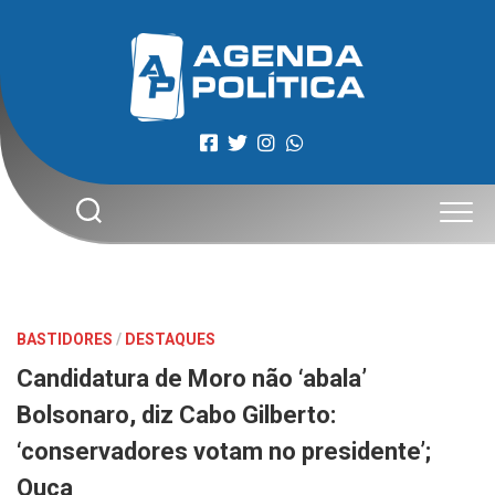
Skip
to
content
BASTIDORES
/
DESTAQUES
Candidatura de Moro não ‘abala’
Bolsonaro, diz Cabo Gilberto:
‘conservadores votam no presidente’;
Ouça