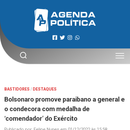
Skip
to
content
BASTIDORES
/
DESTAQUES
Bolsonaro promove paraibano a general e
o condecora com medalha de
‘comendador’ do Exército
Publicado por:
Felipe Nunes
em
01/12/2022 às 15:58