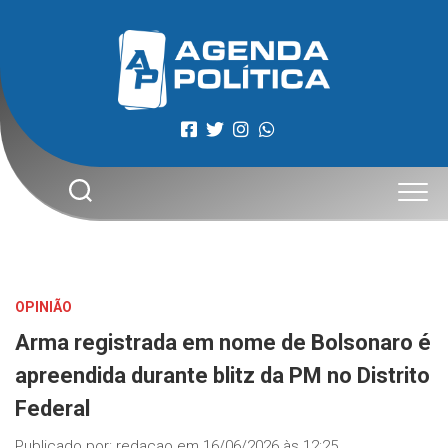
Skip
to
content
OPINIÃO
Arma registrada em nome de Bolsonaro é
apreendida durante blitz da PM no Distrito
Federal
Publicado por:
redacao
em
16/06/2026 às 12:25