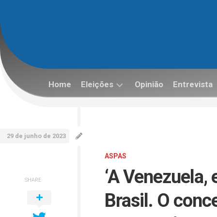
Skip
to
content
Home
Eleições
Opinião
Entrevista
Eleições
2022
29 de junho de 2023
ASPAS
‘A Venezuela, 
SHARE
Brasil. O conc