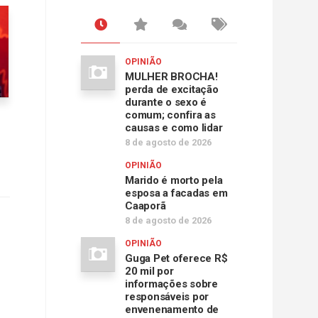
.
OPINIÃO
MULHER BROCHA!
perda de excitação
durante o sexo é
comum; confira as
causas e como lidar
8 de agosto de 2026
OPINIÃO
Marido é morto pela
esposa a facadas em
Caaporã
8 de agosto de 2026
OPINIÃO
Guga Pet oferece R$
20 mil por
informações sobre
responsáveis por
envenenamento de