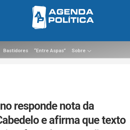
Bastidores
“Entre Aspas”
Sobre
Contato
ino responde nota da
Cabedelo e afirma que texto