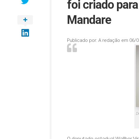
foi criado par
Mandare
Publicado por:
A redação
em
06/0
D
O deputado estadual Wallber Vir