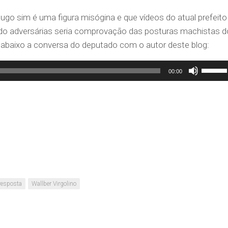
Hugo sim é uma figura misógina e que vídeos do atual prefeito
o adversárias seria comprovação das posturas machistas d
 abaixo a conversa do deputado com o autor deste blog:
Use
00:00
as
setas
para
cima
ou
para
baixo
para
resposta
Wallber Virgolino
aument
ou
diminui