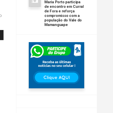
Maria Porto participa
de encontro em Curral
de Fora e reforça
o
compromisso com a
população do Vale do
Mamanguape
ar
r