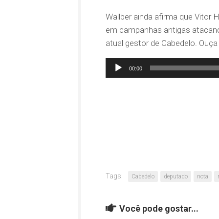
Wallber ainda afirma que Vitor 
em campanhas antigas atacand
atual gestor de Cabedelo. Ouça
Tocador
00:00
de
áudio
Tags:
Cabedelo
deputado
nota
Você pode gostar...