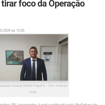
a tirar foco da Operação
5/2024 às 10:26
eputado estadual Wallber Virgolino – Foto: Anderson
Costa
golino (PL) respondeu à nota publicada pela Prefeitura de