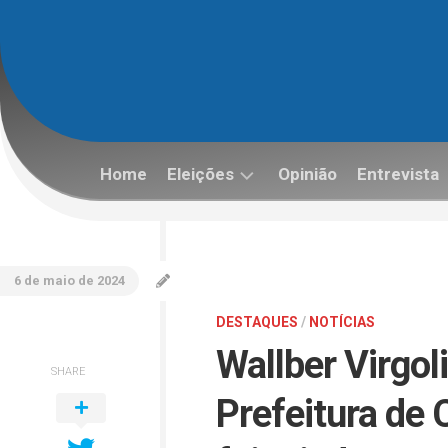
Skip
to
content
Home
Eleições
Opinião
Entrevista
Eleições
2022
6 de maio de 2024
DESTAQUES
/
NOTÍCIAS
Wallber Virgol
SHARE
Prefeitura de 