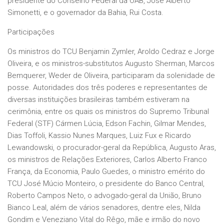
presidente do Conselho Federal da OAB, José Alberto
Simonetti, e o governador da Bahia, Rui Costa.
Participações
Os ministros do TCU Benjamin Zymler, Aroldo Cedraz e Jorge
Oliveira, e os ministros-substitutos Augusto Sherman, Marcos
Bemquerer, Weder de Oliveira, participaram da solenidade de
posse. Autoridades dos três poderes e representantes de
diversas instituições brasileiras também estiveram na
cerimônia, entre os quais os ministros do Supremo Tribunal
Federal (STF) Cármen Lúcia, Edson Fachin, Gilmar Mendes,
Dias Toffoli, Kassio Nunes Marques, Luiz Fux e Ricardo
Lewandowski, o procurador-geral da República, Augusto Aras,
os ministros de Relações Exteriores, Carlos Alberto Franco
França, da Economia, Paulo Guedes, o ministro emérito do
TCU José Múcio Monteiro, o presidente do Banco Central,
Roberto Campos Neto, o advogado-geral da União, Bruno
Bianco Leal, além de vários senadores, dentre eles, Nilda
Gondim e Veneziano Vital do Rêgo, mãe e irmão do novo