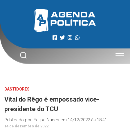
Skip
to
content
BASTIDORES
Vital do Rêgo é empossado vice-
presidente do TCU
Publicado por:
Felipe Nunes
em
14/12/2022 às 18:41
14 de dezembro de 2022