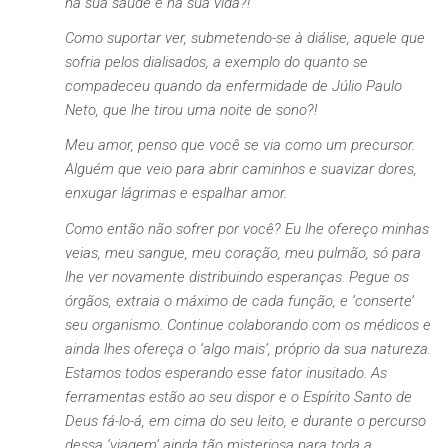
na sua saúde e na sua vida?!
Como suportar ver, submetendo-se à diálise, aquele que
sofria pelos dialisados, a exemplo do quanto se
compadeceu quando da enfermidade de Júlio Paulo
Neto, que lhe tirou uma noite de sono?!
Meu amor, penso que você se via como um precursor.
Alguém que veio para abrir caminhos e suavizar dores,
enxugar lágrimas e espalhar amor.
Como então não sofrer por você? Eu lhe ofereço minhas
veias, meu sangue, meu coração, meu pulmão, só para
lhe ver novamente distribuindo esperanças. Pegue os
órgãos, extraia o máximo de cada função, e ‘conserte’
seu organismo. Continue colaborando com os médicos e
ainda lhes ofereça o ‘algo mais’, próprio da sua natureza.
Estamos todos esperando esse fator inusitado. As
ferramentas estão ao seu dispor e o Espírito Santo de
Deus fá-lo-á, em cima do seu leito, e durante o percurso
dessa ‘viagem’ ainda tão misteriosa para toda a