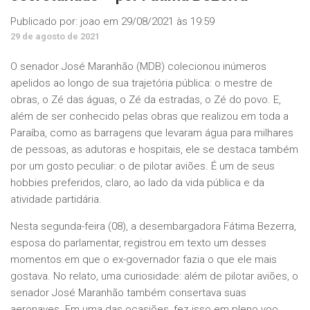
Publicado por:
joao
em
29/08/2021 às 19:59
29 de agosto de 2021
O senador José Maranhão (MDB) colecionou inúmeros
apelidos ao longo de sua trajetória pública: o mestre de
obras, o Zé das águas, o Zé da estradas, o Zé do povo. E,
além de ser conhecido pelas obras que realizou em toda a
Paraíba, como as barragens que levaram água para milhares
de pessoas, as adutoras e hospitais, ele se destaca também
por um gosto peculiar: o de pilotar aviões. É um de seus
hobbies preferidos, claro, ao lado da vida pública e da
atividade partidária.
Nesta segunda-feira (08), a desembargadora Fátima Bezerra,
esposa do parlamentar, registrou em texto um desses
momentos em que o ex-governador fazia o que ele mais
gostava. No relato, uma curiosidade: além de pilotar aviões, o
senador José Maranhão também consertava suas
aeronaves. Em uma das ocasiões, fez isso em pleno voo,