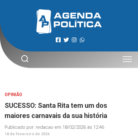
Skip
to
content
OPINIÃO
SUCESSO: Santa Rita tem um dos
maiores carnavais da sua história
Publicado por:
redacao
em
18/02/2026 às 12:46
18 de fevereiro de 2026