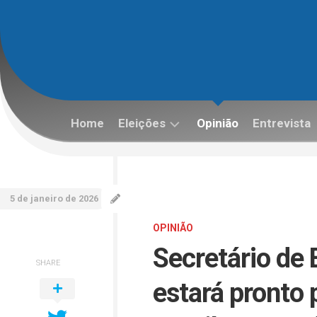
Skip
to
content
Home
Eleições
Opinião
Entrevista
Eleições
2022
5 de janeiro de 2026
OPINIÃO
Secretário de 
SHARE
estará pronto