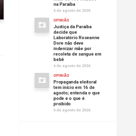
na Paraíba
6 de agosto de 2026
OPINIÃO
Justiça da Paraíba
decide que
Laboratório Roseanne
Dore não deve
indenizar mãe por
recoleta de sangue em
bebê
6 de agosto de 2026
OPINIÃO
Propaganda eleitoral
tem início em 16 de
agosto; entenda o que
pode e o que é
proibido
6 de agosto de 2026