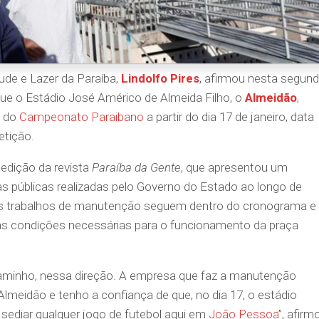
ude e Lazer da Paraíba,
Lindolfo Pires
, afirmou nesta segund
que o Estádio José Américo de Almeida Filho, o
Almeidão
,
s do
Campeonato Paraibano
a partir do dia 17 de janeiro, data
etição.
 edição da revista
Paraíba da Gente
, que apresentou um
as públicas realizadas pelo Governo do Estado ao longo de
os trabalhos de manutenção seguem dentro do cronograma e
as condições necessárias para o funcionamento da praça
minho, nessa direção. A empresa que faz a manutenção
Almeidão e tenho a confiança de que, no dia 17, o estádio
sediar qualquer jogo de futebol aqui em
João Pessoa
”, afirm