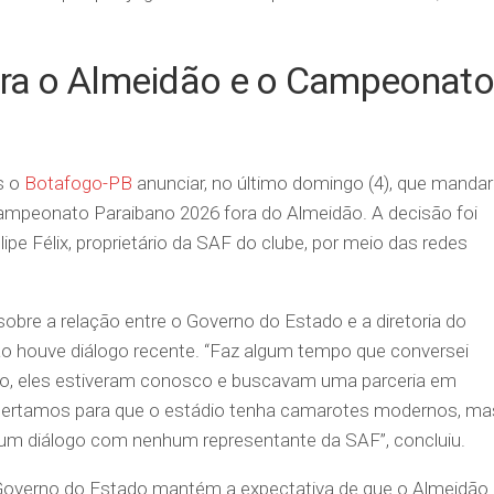
ara o Almeidão e o Campeonato
s o
Botafogo-PB
anunciar, no último domingo (4), que manda
ampeonato Paraibano 2026 fora do Almeidão. A decisão foi
ipe Félix, proprietário da SAF do clube, por meio das redes
obre a relação entre o Governo do Estado e a diretoria do
o houve diálogo recente. “Faz algum tempo que conversei
do, eles estiveram conosco e buscavam uma parceria em
certamos para que o estádio tenha camarotes modernos, ma
um diálogo com nenhum representante da SAF”, concluiu.
 Governo do Estado mantém a expectativa de que o Almeidão