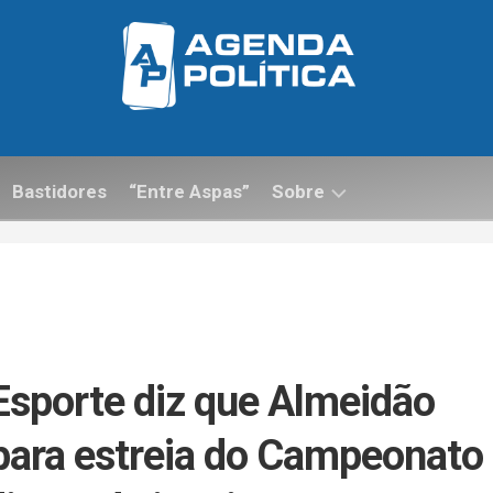
Bastidores
“Entre Aspas”
Sobre
Contato
Esporte diz que Almeidão
 para estreia do Campeonato