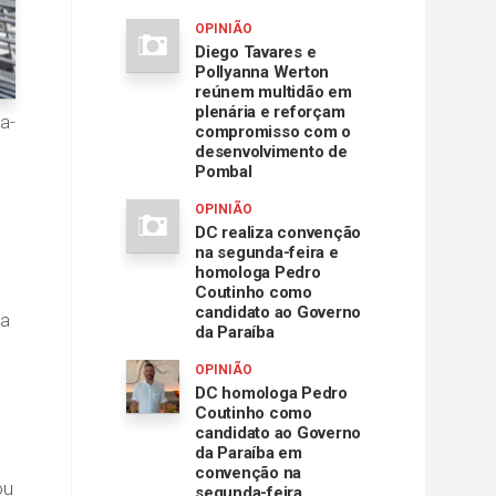
OPINIÃO
Diego Tavares e
Pollyanna Werton
reúnem multidão em
plenária e reforçam
a-
compromisso com o
desenvolvimento de
Pombal
OPINIÃO
DC realiza convenção
na segunda-feira e
homologa Pedro
Coutinho como
candidato ao Governo
 a
da Paraíba
OPINIÃO
DC homologa Pedro
Coutinho como
candidato ao Governo
da Paraíba em
convenção na
ou
segunda-feira