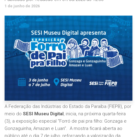
1 de junho de 2026
A Federação das Indústrias do Estado da Paraíba (FIEPB), por
meio do
SESI Museu Digital
, inicia, na próxima quarta-feira
(3), a exposição especial “Forró de pai pra filho: Gonzaga e
Gonzaguinha, Amazan e Luan”. A mostra ficará aberta ao
público até o dia 7 de julho, reforçando a valorização da