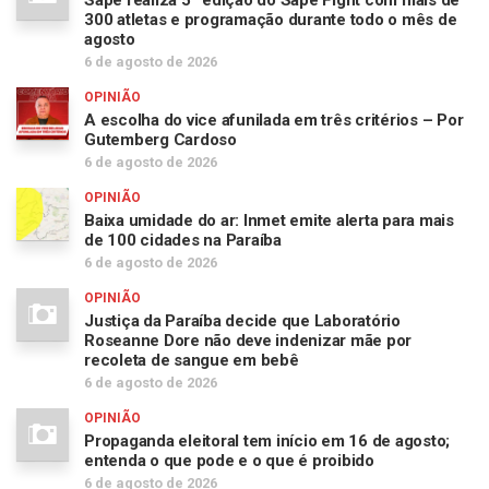
Sapé realiza 5ª edição do Sapé Fight com mais de
300 atletas e programação durante todo o mês de
agosto
6 de agosto de 2026
OPINIÃO
A escolha do vice afunilada em três critérios – Por
Gutemberg Cardoso
6 de agosto de 2026
OPINIÃO
Baixa umidade do ar: Inmet emite alerta para mais
de 100 cidades na Paraíba
6 de agosto de 2026
OPINIÃO
Justiça da Paraíba decide que Laboratório
Roseanne Dore não deve indenizar mãe por
recoleta de sangue em bebê
6 de agosto de 2026
OPINIÃO
Propaganda eleitoral tem início em 16 de agosto;
entenda o que pode e o que é proibido
6 de agosto de 2026