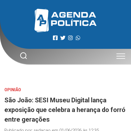
Skip
to
content
OPINIÃO
São João: SESI Museu Digital lança
exposição que celebra a herança do forró
entre gerações
Publicado por:
redacao
em
01/06/2026 às 12:35