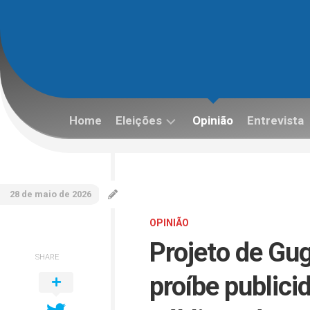
Skip
to
content
Home
Eleições
Opinião
Entrevista
Eleições
2022
28 de maio de 2026
OPINIÃO
Projeto de G
SHARE
proíbe public