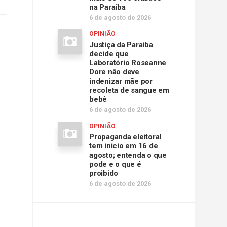
na Paraíba
6 de agosto de 2026
OPINIÃO
Justiça da Paraíba
decide que
Laboratório Roseanne
Dore não deve
indenizar mãe por
recoleta de sangue em
bebê
6 de agosto de 2026
OPINIÃO
Propaganda eleitoral
tem início em 16 de
agosto; entenda o que
pode e o que é
proibido
6 de agosto de 2026