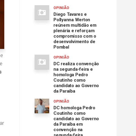
OPINIÃO
Diego Tavares e
Pollyanna Werton
reúnem multidão em
plenária e reforçam
compromisso com o
desenvolvimento de
Pombal
de
OPINIÃO
de
DC realiza convenção
na segunda-feira e
s
homologa Pedro
Coutinho como
candidato ao Governo
da Paraíba
OPINIÃO
DC homologa Pedro
Coutinho como
candidato ao Governo
ar
da Paraíba em
convenção na
segunda-feira