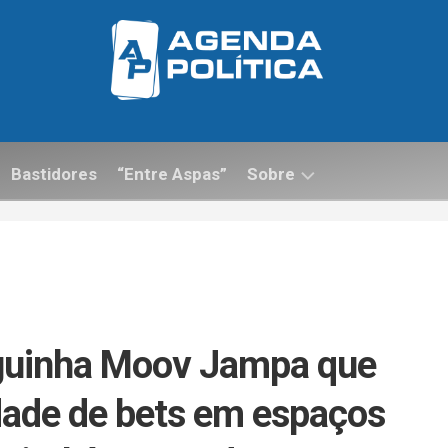
Bastidores
“Entre Aspas”
Sobre
Contato
uguinha Moov Jampa que
idade de bets em espaços