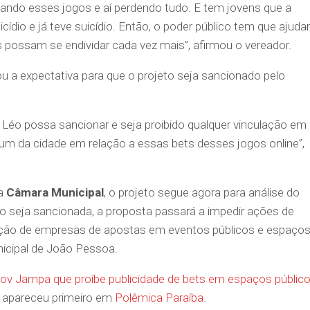
gando esses jogos e aí perdendo tudo. E tem jovens que a
cídio e já teve suicídio. Então, o poder público tem que ajudar
ias possam se endividar cada vez mais”, afirmou o vereador.
 a expectativa para que o projeto seja sancionado pelo
o Léo possa sancionar e seja proibido qualquer vinculação em
m da cidade em relação a essas bets desses jogos online”,
da
Câmara Municipal
, o projeto segue agora para análise do
o seja sancionada, a proposta passará a impedir ações de
lgação de empresas de apostas em eventos públicos e espaço
icipal de João Pessoa.
ov Jampa que proíbe publicidade de bets em espaços públic
apareceu primeiro em
Polêmica Paraíba
.