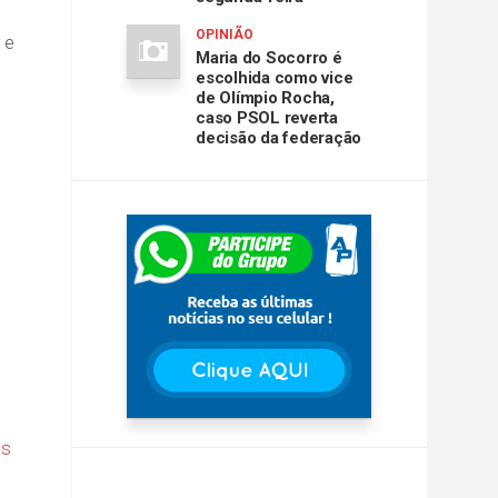
OPINIÃO
 e
Maria do Socorro é
escolhida como vice
de Olímpio Rocha,
caso PSOL reverta
decisão da federação
s
os