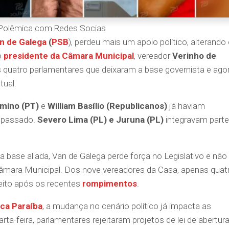
Polêmica com Redes Socias
n de Galega
(
PSB
), perdeu mais um apoio político, alterando
o
presidente da Câmara
Municipal
, vereador
Verinho de
s quatro parlamentares que deixaram a base governista e ago
tual.
mino (PT)
e
William Basílio (Republicanos)
já haviam
o passado.
Severo Lima (PL) e Juruna (PL)
integravam parte
 base aliada, Van de Galega perde força no Legislativo e não
âmara Municipal. Dos nove vereadores da Casa, apenas quat
eito após os recentes
rompimentos
.
ca Paraíba
, a mudança no cenário político já impacta as
a-feira, parlamentares rejeitaram projetos de lei de abertur