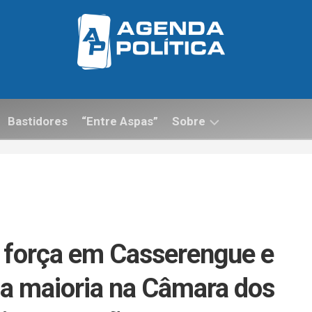
Bastidores
“Entre Aspas”
Sobre
Contato
e força em Casserengue e
a maioria na Câmara dos