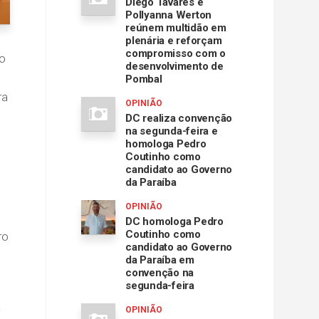
Diego Tavares e
Pollyanna Werton
reúnem multidão em
plenária e reforçam
compromisso com o
 o
desenvolvimento de
Pombal
ra
OPINIÃO
DC realiza convenção
na segunda-feira e
homologa Pedro
Coutinho como
candidato ao Governo
da Paraíba
OPINIÃO
DC homologa Pedro
Coutinho como
ro
candidato ao Governo
da Paraíba em
convenção na
segunda-feira
a
OPINIÃO