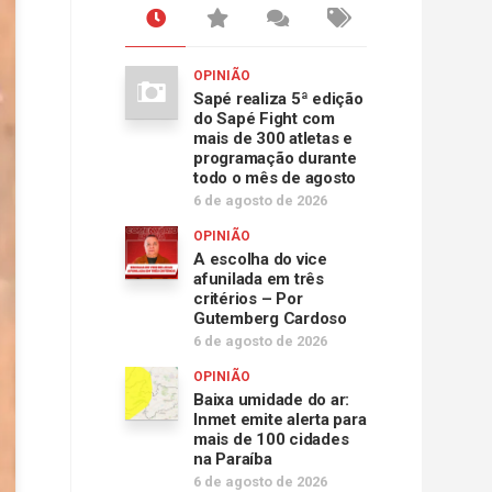
OPINIÃO
Sapé realiza 5ª edição
do Sapé Fight com
mais de 300 atletas e
programação durante
todo o mês de agosto
6 de agosto de 2026
OPINIÃO
A escolha do vice
afunilada em três
critérios – Por
Gutemberg Cardoso
6 de agosto de 2026
OPINIÃO
Baixa umidade do ar:
Inmet emite alerta para
mais de 100 cidades
na Paraíba
6 de agosto de 2026