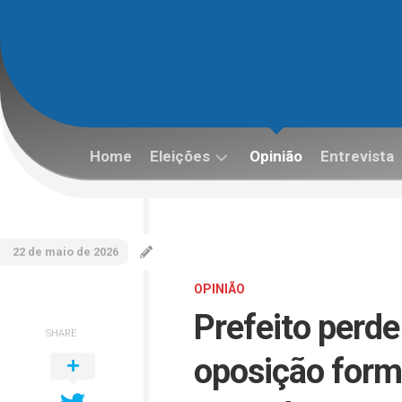
Skip
to
content
Home
Eleições
Opinião
Entrevista
Eleições
2022
22 de maio de 2026
OPINIÃO
Prefeito perd
SHARE
oposição form