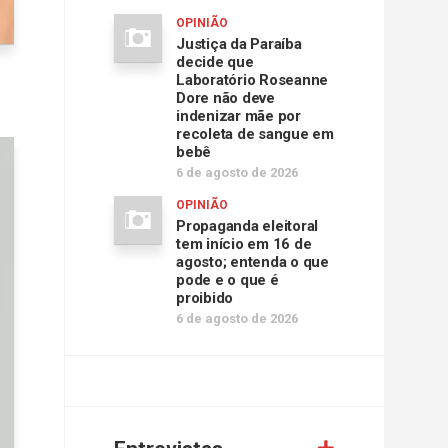
OPINIÃO
Justiça da Paraíba
decide que
Laboratório Roseanne
Dore não deve
indenizar mãe por
recoleta de sangue em
bebê
6 de agosto de 2026
OPINIÃO
Propaganda eleitoral
tem início em 16 de
agosto; entenda o que
pode e o que é
proibido
6 de agosto de 2026