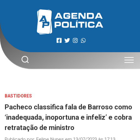
Skip
to
content
BASTIDORES
Pacheco classifica fala de Barroso como
‘inadequada, inoportuna e infeliz’ e cobra
retratação de ministro
Publicado por:
Felipe Nunes
em
13/07/2023 às 17:13