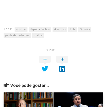
Tags:
abismo
Agenda Política
discurso
Lula
Opinião
pauta de costumes
prática
SHARE
Você pode gostar...