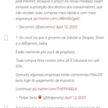
pela internet, inclusive o preço! As novas medidas visam
inclusive a proteção dos direitos dos consumidores, que
irão receber suas compras mais rápido e com mais
segurança.
pic.twitter.com/J9BmEkQgaG
— SecomVc (@secomvc)
April 12, 2023
1- Se você viu que o governo vai tributar a Shopee, Shein
e o AliExpress, saiba:
Estão mentindo pra você de propósito.
Toda compra feita nesses sites JÁ É tributada em até
60%.
Contudo, algumas empresas estão cometendo FRAUDE
para fugir do pagamento de impostos.
(continua)
pic.twitter.com/TmFPlH6Ey4
— Felipe Neto
(@felipeneto)
April 12, 2023