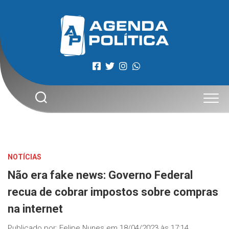
Skip
to
content
NOTÍCIAS
Não era fake news: Governo Federal
recua de cobrar impostos sobre compras
na internet
Publicado por:
Felipe Nunes
em
18/04/2023 às 17:14