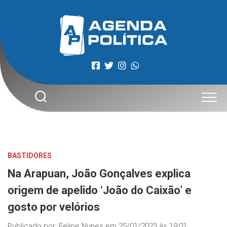
Skip
to
content
BASTIDORES
Na Arapuan, João Gonçalves explica
origem de apelido ‘João do Caixão’ e
gosto por velórios
Publicado por:
Felipe Nunes
em
25/01/2023 às 19:01