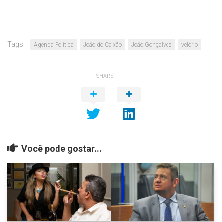
Tags:
Agenda Política
João do Caixão
João Gonçalves
velório
SHARE
Você pode gostar...