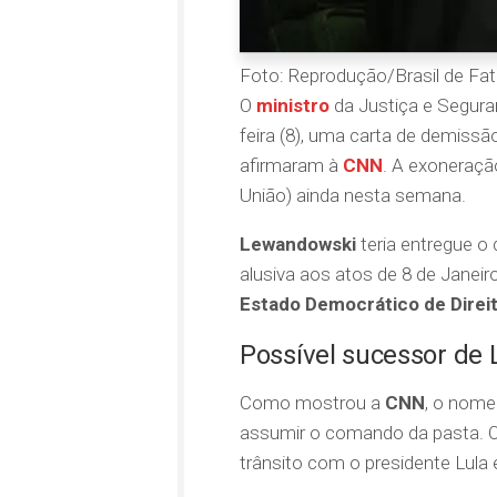
Foto: Reprodução/Brasil de Fa
O
ministro
da Justiça e Segura
feira (8), uma carta de demissã
afirmaram à
CNN
. A exoneraçã
União) ainda nesta semana.
Lewandowski
teria entregue o
alusiva aos atos de 8 de Janeir
Estado Democrático de Direi
Possível sucessor de
Como mostrou a
CNN
, o nom
assumir o comando da pasta. O 
trânsito com o presidente Lula 