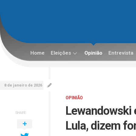
Skip
to
content
Home
Eleições
Opinião
Entrevista
Eleições
2022
8 de janeiro de 2026
OPINIÃO
Lewandowski e
SHARE
Lula, dizem fo