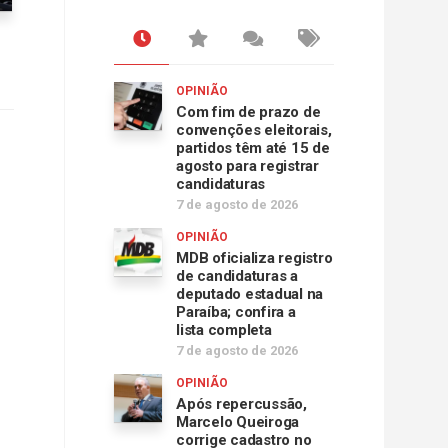
OPINIÃO
Com fim de prazo de
convenções eleitorais,
partidos têm até 15 de
agosto para registrar
candidaturas
7 de agosto de 2026
OPINIÃO
MDB oficializa registro
de candidaturas a
deputado estadual na
Paraíba; confira a
lista completa
7 de agosto de 2026
OPINIÃO
Após repercussão,
Marcelo Queiroga
corrige cadastro no