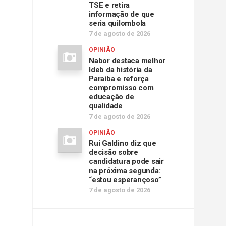
TSE e retira
informação de que
seria quilombola
7 de agosto de 2026
OPINIÃO
Nabor destaca melhor
Ideb da história da
Paraíba e reforça
compromisso com
educação de
qualidade
7 de agosto de 2026
OPINIÃO
Rui Galdino diz que
decisão sobre
candidatura pode sair
na próxima segunda:
“estou esperançoso”
7 de agosto de 2026