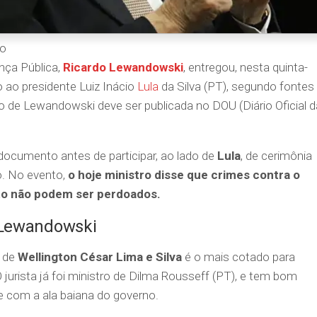
to
nça Pública,
Ricardo Lewandowski
, entregou, nesta quinta-
o ao presidente Luiz Inácio
Lula
da Silva (PT), segundo fontes
o de Lewandowski deve ser publicada no DOU (Diário Oficial d
 documento antes de participar, ao lado de
Lula
, de cerimônia
o. No evento,
o hoje ministro disse que crimes contra o
to não podem ser perdoados.
 Lewandowski
e de
Wellington César Lima e Silva
é o mais cotado para
jurista já foi ministro de Dilma Rousseff (PT), e tem bom
e com a ala baiana do governo.