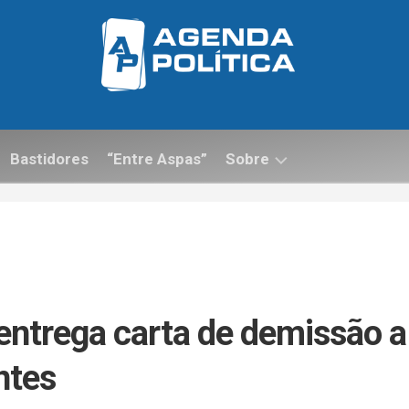
Bastidores
“Entre Aspas”
Sobre
Contato
ntrega carta de demissão a
ntes