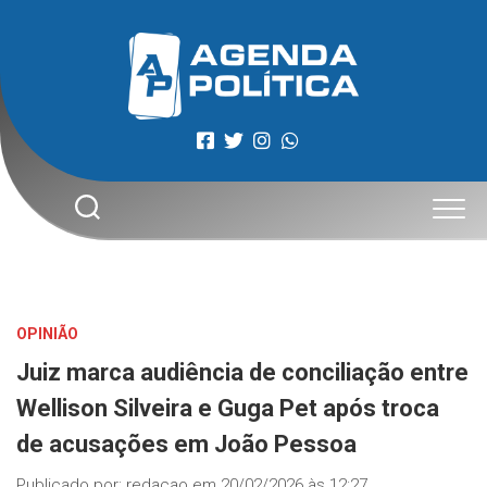
Skip
to
content
OPINIÃO
Juiz marca audiência de conciliação entre
Wellison Silveira e Guga Pet após troca
de acusações em João Pessoa
Publicado por:
redacao
em
20/02/2026 às 12:27