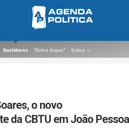
Bastidores
“Entre Aspas”
Sobre
Contato
Soares, o novo
nte da CBTU em João Pesso