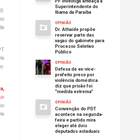
PF investiga ameaça à
Superintendente do
0.
Ibama da Paraíba
mo
OPINIÃO
de
Dr. Athaíde propõe
reservar parte das
vagas do gabinete para
Processo Seletivo
PT
Público
le
OPINIÃO
o.
Defesa de ex-vice-
prefeito preso por
violência doméstica
diz que prisão foi
a,
“medida extrema”
ar
OPINIÃO
io
Convenção do PDT
le
acontece na segunda-
feira e partido mira
eleger até dois
deputados estaduais