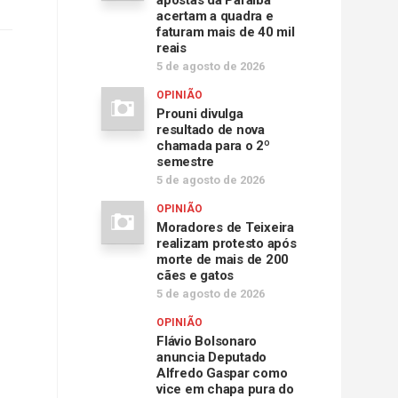
apostas da Paraíba
acertam a quadra e
faturam mais de 40 mil
reais
5 de agosto de 2026
OPINIÃO
Prouni divulga
resultado de nova
chamada para o 2º
semestre
5 de agosto de 2026
OPINIÃO
Moradores de Teixeira
realizam protesto após
morte de mais de 200
cães e gatos
5 de agosto de 2026
OPINIÃO
Flávio Bolsonaro
anuncia Deputado
Alfredo Gaspar como
vice em chapa pura do