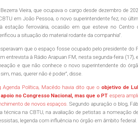
 Bezerra Vieira, que ocupava o cargo desde dezembro de 202
CBTU em João Pessoa, o novo superintendente fez, no últi
a à estação ferroviária, ocasião em que esteve no Centro 
rificou a situação do material rodante da companhia”.
 esperavam que o espaço fosse ocupado pelo presidente do 
 entrevista à Rádio Arapuan FM, nesta segunda-feira (17), e
eação e que não conhece o novo superintendente do órgã
sim, mas, querer não é poder”, disse.
g Agenda Política, Macêdo havia dito que o
objetivo de Lul
apoio no Congresso Nacional, mas que o PT
espera ampli
enchimento de novos espaços.
Segundo apuração o blog, Fáb
ra técnica na CBTU, na avaliação de petistas a nomeação de
ressistas, legenda com influência no órgão em âmbito federal.