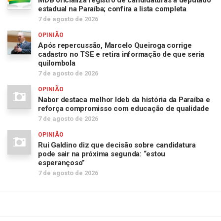
MDB oficializa registro de candidaturas a deputado
estadual na Paraíba; confira a lista completa
7 de agosto de 2026
OPINIÃO
Após repercussão, Marcelo Queiroga corrige
cadastro no TSE e retira informação de que seria
quilombola
7 de agosto de 2026
OPINIÃO
Nabor destaca melhor Ideb da história da Paraíba e
reforça compromisso com educação de qualidade
7 de agosto de 2026
OPINIÃO
Rui Galdino diz que decisão sobre candidatura
pode sair na próxima segunda: “estou
esperançoso”
7 de agosto de 2026