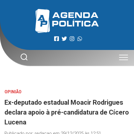
Skip
to
content
OPINIÃO
Ex-deputado estadual Moacir Rodrigues
declara apoio à pré-candidatura de Cícero
Lucena
Publicado por:
redacao
em
29/12/2025 às 12:51