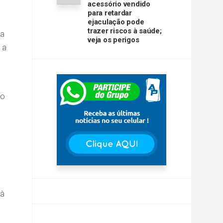
acessório vendido
para retardar
ejaculação pode
trazer riscos à saúde;
da
veja os perigos
 a
do
 à