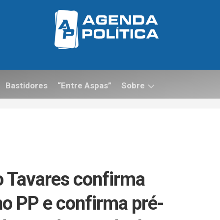
Bastidores
“Entre Aspas”
Sobre
Contato
o Tavares confirma
o PP e confirma pré-