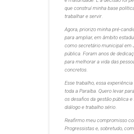
e maturidade. E a decisão foi p
que construí minha base polític
trabalhar e servir
.
Agora, priorizo minha pré-cand
para ampliar, em âmbito estadua
como secretário municipal em J
pública. Foram anos de dedicaç
para melhorar a vida das pess
concretos
.
Esse trabalho, essa experiência
toda a Paraíba. Quero levar par
os desafios da gestão pública e
diálogo e trabalho sério
.
Reafirmo meu compromisso com 
Progressistas e, sobretudo, co