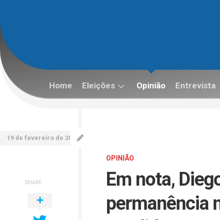
Skip
to
content
Home
Eleições
Opinião
Entrevista
Eleições
2022
19 de fevereiro de 2026
OPINIÃO
Em nota, Dieg
SHARE
permanência n