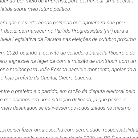
aibanas, por meio da imprensa, para comunicar uma decisão
etida sobre meu futuro político.
 amigos e as lideranças políticas que apoiam minha pré-
, decidi permanecer no Partido Progressistas (PP) para a
leia Legislativa da Paraíba nas eleições de outubro próximo.
m 2020, quando, a convite da senadora Daniella Ribeiro e do
eiro, ingressei na legenda com a missão de contribuir com um
a ser o melhor para João Pessoa naquele momento, apoiando a
e hoje prefeito da Capital, Cícero Lucena
.
tre o prefeito e o partido, em razão da disputa eleitoral pelo
e me colocou em uma situação delicada, já que passei a
 mais desafiador, se estivéssemos todos unidos no mesmo
, precisei fazer uma escolha com serenidade, responsabilida