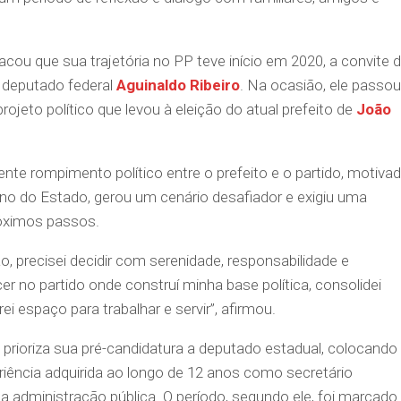
cou que sua trajetória no PP teve início em 2020, a convite 
 deputado federal
Aguinaldo Ribeiro
. Na ocasião, ele passou
projeto político que levou à eleição do atual prefeito de
João
nte rompimento político entre o prefeito e o partido, motiva
erno do Estado, gerou um cenário desafiador e exigiu uma
óximos passos.
, precisei decidir com serenidade, responsabilidade e
r no partido onde construí minha base política, consolidei
i espaço para trabalhar e servir”, afirmou.
 prioriza sua pré-candidatura a deputado estadual, colocando
riência adquirida ao longo de 12 anos como secretário
a administração pública. O período, segundo ele, foi marcado