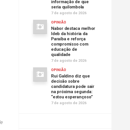
informação de que
seria quilombola
7 de agosto de 2026
OPINIÃO
Nabor destaca melhor
Ideb da história da
Paraíba e reforça
compromisso com
educação de
qualidade
7 de agosto de 2026
OPINIÃO
Rui Galdino diz que
decisão sobre
candidatura pode sair
na próxima segunda:
“estou esperançoso”
7 de agosto de 2026
de