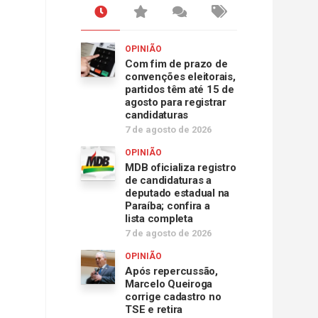
OPINIÃO
Com fim de prazo de
convenções eleitorais,
partidos têm até 15 de
agosto para registrar
candidaturas
7 de agosto de 2026
OPINIÃO
MDB oficializa registro
de candidaturas a
deputado estadual na
Paraíba; confira a
lista completa
7 de agosto de 2026
OPINIÃO
Após repercussão,
Marcelo Queiroga
corrige cadastro no
TSE e retira