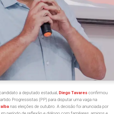
-candidato a deputado estadual,
Diego Tavares
confirmou
rtido Progressistas (PP) para disputar uma vaga na
raíba
nas eleições de outubro. A decisão foi anunciada por
um período de reflexão e diálogo com familiares, amigos e