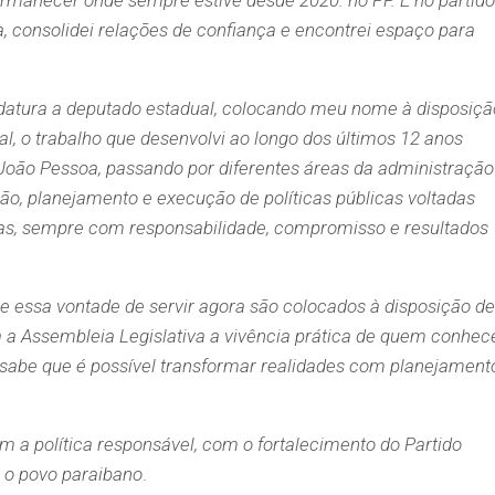
ermanecer onde sempre estive desde 2020: no PP. É no partido
a, consolidei relações de confiança e encontrei espaço para
idatura a deputado estadual, colocando meu nome à disposiçã
l, o trabalho que desenvolvi ao longo dos últimos 12 anos
oão Pessoa, passando por diferentes áreas da administração
ão, planejamento e execução de políticas públicas voltadas
oas, sempre com responsabilidade, compromisso e resultados
 e essa vontade de servir agora são colocados à disposição de
a a Assembleia Legislativa a vivência prática de quem conhec
 sabe que é possível transformar realidades com planejament
a política responsável, com o fortalecimento do Partido
m o povo paraibano
.