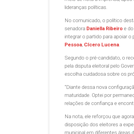
lideranças políticas.
No comunicado, o político desta
senadora
Daniella Ribeiro
e do
integrar o partido para apoiar o 
Pessoa
,
Cícero Lucena
.
Segundo o pré-candidato, o rece
pela disputa eleitoral pelo Gov
escolha cuidadosa sobre os pr
“Diante dessa nova configuração
maturidade. Optei por permanece
relações de confiança e encontre
Na nota, ele reforçou que agora
disposição dos eleitores a expe
municipal em diferentes áreas d