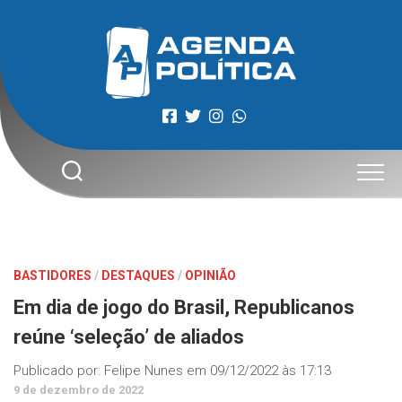
Skip
to
content
BASTIDORES
/
DESTAQUES
/
OPINIÃO
Em dia de jogo do Brasil, Republicanos
reúne ‘seleção’ de aliados
Publicado por:
Felipe Nunes
em
09/12/2022 às 17:13
9 de dezembro de 2022