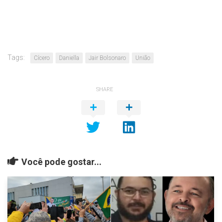
Tags:
Cícero
Daniella
Jair Bolsonaro
União
SHARE
Você pode gostar...