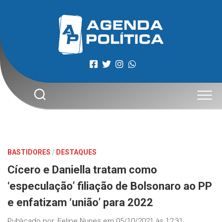
Skip
to
content
BASTIDORES
/
DESTAQUES
Cícero e Daniella tratam como
‘especulação’ filiação de Bolsonaro ao PP
e enfatizam ‘união’ para 2022
Publicado por:
Felipe Nunes
em
05/10/2021 às 12:31