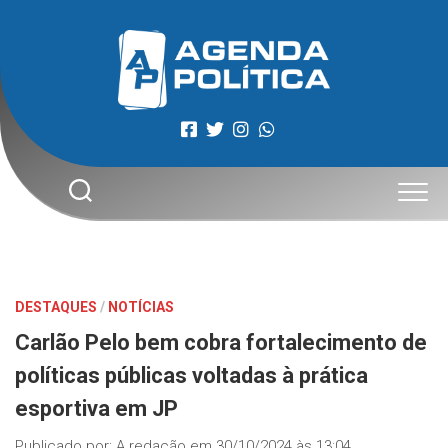
Skip
to
content
DESTAQUES
/
NOTÍCIAS
Carlão Pelo bem cobra fortalecimento de
políticas públicas voltadas à prática
esportiva em JP
Publicado por:
A redação
em
30/10/2024 às 13:04