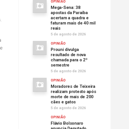
OPINIÃO
Mega-Sena: 38
apostas da Paraíba
acertam a quadra e
.
faturam mais de 40 mil
reais
5 de agosto de 2026
a
OPINIÃO
 e
Prouni divulga
resultado de nova
chamada para o 2º
semestre
5 de agosto de 2026
OPINIÃO
Moradores de Teixeira
realizam protesto após
morte de mais de 200
cães e gatos
5 de agosto de 2026
OPINIÃO
Flávio Bolsonaro
anuncia Deputado