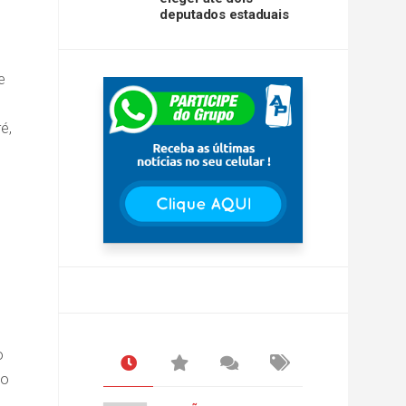
deputados estaduais
e
é,
o
lo