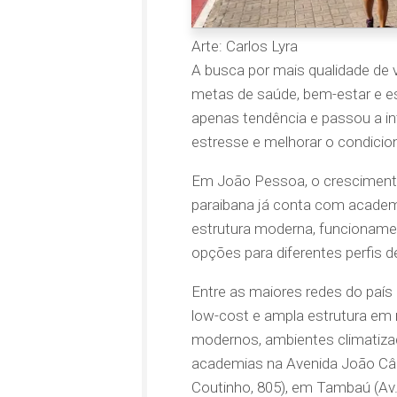
Arte: Carlos Lyra
A busca por mais qualidade de v
metas de saúde, bem-estar e esté
apenas tendência e passou a int
estresse e melhorar o condicio
Em João Pessoa, o crescimento
paraibana já conta com academ
estrutura moderna, funcionamen
opções para diferentes perfis d
Entre as maiores redes do país
low-cost e ampla estrutura em
modernos, ambientes climatiza
academias na Avenida João Cânc
Coutinho, 805), em Tambaú (Av