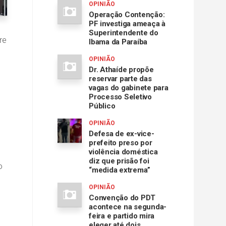
OPINIÃO
Operação Contenção:
PF investiga ameaça à
Superintendente do
re
Ibama da Paraíba
OPINIÃO
Dr. Athaíde propõe
reservar parte das
vagas do gabinete para
Processo Seletivo
Público
OPINIÃO
Defesa de ex-vice-
prefeito preso por
violência doméstica
diz que prisão foi
o
“medida extrema”
OPINIÃO
Convenção do PDT
acontece na segunda-
feira e partido mira
eleger até dois