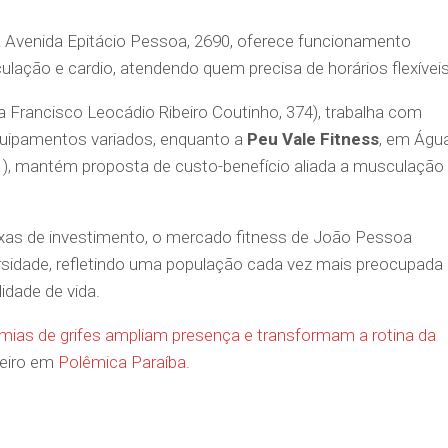
na Avenida Epitácio Pessoa, 2690, oferece funcionamento
lação e cardio, atendendo quem precisa de horários flexíveis
a Francisco Leocádio Ribeiro Coutinho, 374), trabalha com
quipamentos variados, enquanto a
Peu Vale Fitness
, em Águ
1), mantém proposta de custo-benefício aliada a musculação
ixas de investimento, o mercado fitness de João Pessoa
sidade, refletindo uma população cada vez mais preocupada
dade de vida.
s de grifes ampliam presença e transformam a rotina da
eiro em
Polêmica Paraíba
.