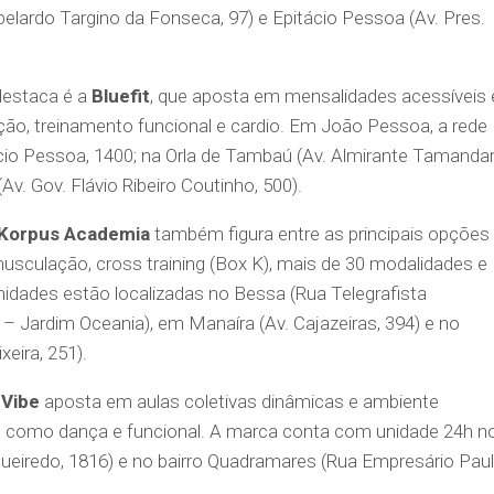
elardo Targino da Fonseca, 97) e Epitácio Pessoa (Av. Pres.
 destaca é a
Bluefit
, que aposta em mensalidades acessíveis 
ção, treinamento funcional e cardio. Em João Pessoa, a rede
cio Pessoa, 1400; na Orla de Tambaú (Av. Almirante Tamandar
Av. Gov. Flávio Ribeiro Coutinho, 500).
Korpus Academia
também figura entre as principais opções
musculação, cross training (Box K), mais de 30 modalidades e
nidades estão localizadas no Bessa (Rua Telegrafista
– Jardim Oceania), em Manaíra (Av. Cajazeiras, 394) e no
xeira, 251).
 Vibe
aposta em aulas coletivas dinâmicas e ambiente
 como dança e funcional. A marca conta com unidade 24h n
gueiredo, 1816) e no bairro Quadramares (Rua Empresário Pau