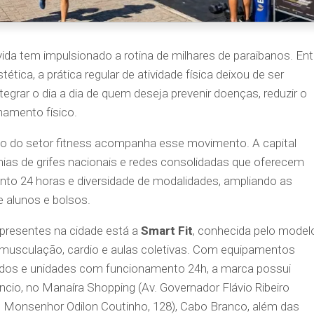
ida tem impulsionado a rotina de milhares de paraibanos. Ent
tica, a prática regular de atividade física deixou de ser
egrar o dia a dia de quem deseja prevenir doenças, reduzir o
namento físico.
 do setor fitness acompanha esse movimento. A capital
ias de grifes nacionais e redes consolidadas que oferecem
to 24 horas e diversidade de modalidades, ampliando as
e alunos e bolsos.
 presentes na cidade está a
Smart Fit
, conhecida pelo model
 musculação, cardio e aulas coletivas. Com equipamentos
dos e unidades com funcionamento 24h, a marca possui
io, no Manaíra Shopping (Av. Governador Flávio Ribeiro
. Monsenhor Odilon Coutinho, 128), Cabo Branco, além das