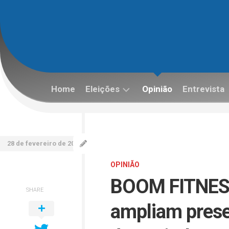
Skip
to
content
Home
Eleições
Opinião
Entrevista
Eleições
2022
28 de fevereiro de 2026
OPINIÃO
BOOM FITNESS
SHARE
ampliam prese