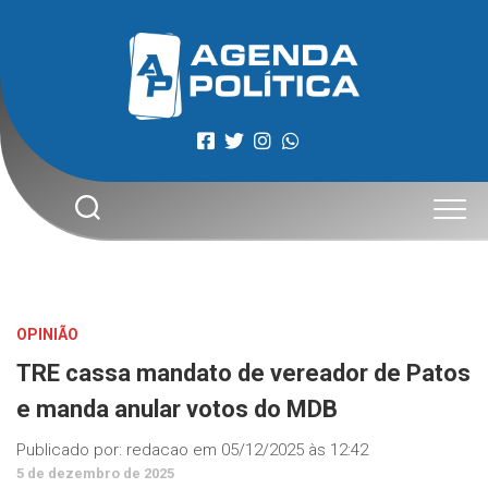
Skip
to
content
OPINIÃO
TRE cassa mandato de vereador de Patos
e manda anular votos do MDB
Publicado por:
redacao
em
05/12/2025 às 12:42
5 de dezembro de 2025