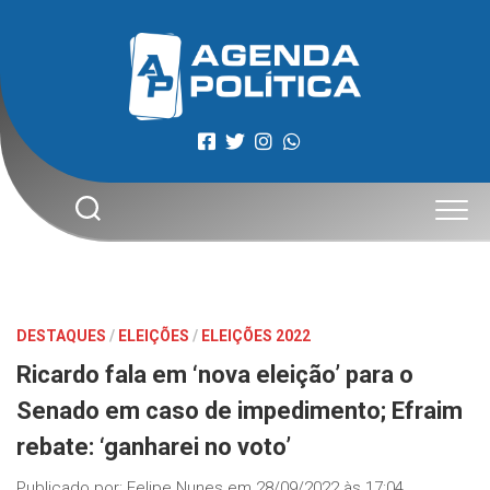
Skip
to
content
DESTAQUES
/
ELEIÇÕES
/
ELEIÇÕES 2022
Ricardo fala em ‘nova eleição’ para o
Senado em caso de impedimento; Efraim
rebate: ‘ganharei no voto’
Publicado por:
Felipe Nunes
em
28/09/2022 às 17:04