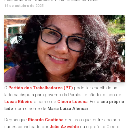
16 de outubro de 2025
O
Partido dos Trabalhadores (PT)
pode ter escolhido um
lado na disputa para governo da Paraíba, e não foi o lado de
Lucas Ribeiro
e nem o de
Cícero Lucena
. Foi o
seu próprio
lado
: com o nome de
Maria Luiza Alencar
.
Depois que
Ricardo Coutinho
declarou que, entre apoiar o
sucessor indicado por
João Azevêdo
ou o prefeito Cícero