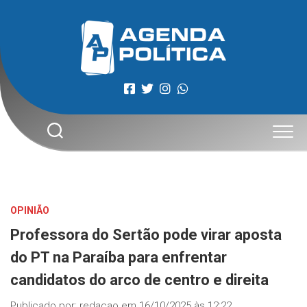
Skip
to
content
OPINIÃO
Professora do Sertão pode virar aposta
do PT na Paraíba para enfrentar
candidatos do arco de centro e direita
Publicado por:
redacao
em
16/10/2025 às 12:22