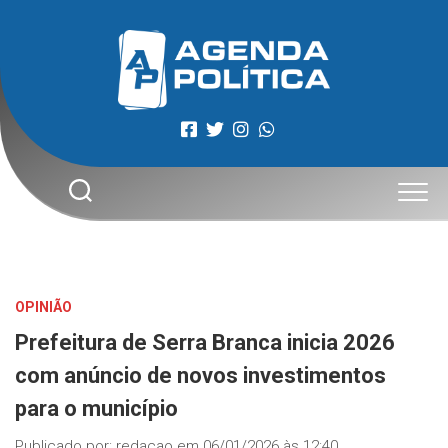
Skip
to
content
OPINIÃO
Prefeitura de Serra Branca inicia 2026
com anúncio de novos investimentos
para o município
Publicado por:
redacao
em
06/01/2026 às 12:40