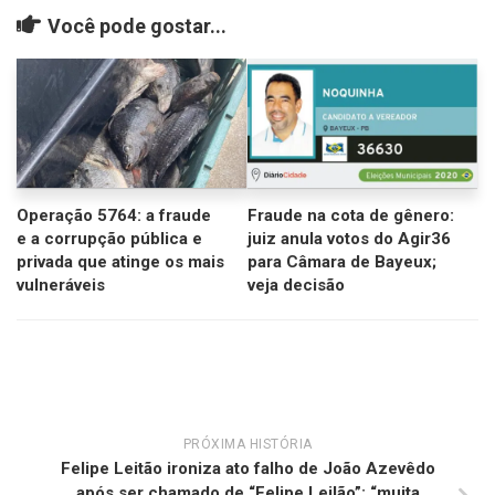
Você pode gostar...
Operação 5764: a fraude
Fraude na cota de gênero:
e a corrupção pública e
juiz anula votos do Agir36
privada que atinge os mais
para Câmara de Bayeux;
vulneráveis
veja decisão
PRÓXIMA HISTÓRIA
Felipe Leitão ironiza ato falho de João Azevêdo
após ser chamado de “Felipe Leilão”: “muita