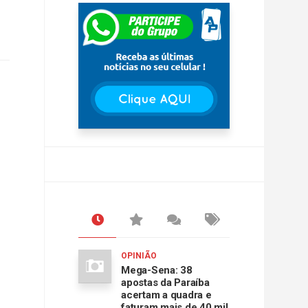
OPINIÃO
Mega-Sena: 38
apostas da Paraíba
acertam a quadra e
faturam mais de 40 mil