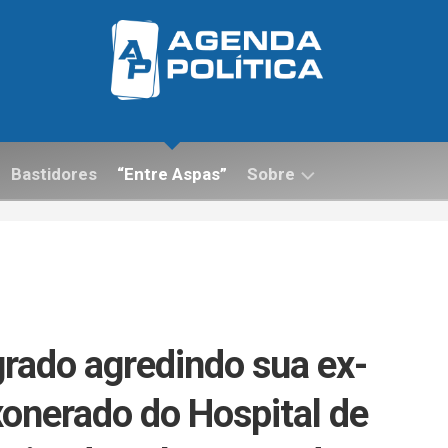
Bastidores
“Entre Aspas”
Sobre
Contato
grado agredindo sua ex-
xonerado do Hospital de