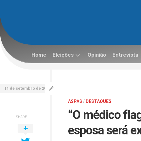
Skip
to
content
Home
Eleições
Opinião
Entrevista
Eleições
2022
11 de setembro de 2023
ASPAS
/
DESTAQUES
“O médico fla
SHARE
esposa será e