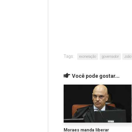
Tags:
exoneração
governador
João
Você pode gostar...
Moraes manda liberar