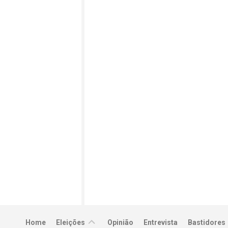
Eleições
Home
Eleições
Opinião
Entrevista
Bastidores
2022