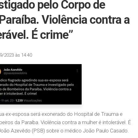
stigado pelo Corpo de
araíba. Violência contra a
erável. É crime”
9/2023 às 14:40
sua ex-esposa será exonerado do Hospital de Trauma e
iros da Paraíba. Violência contra a mulher é intolerável. É
 João Azevêdo (PSB) sobre o médico João Paulo Casado.