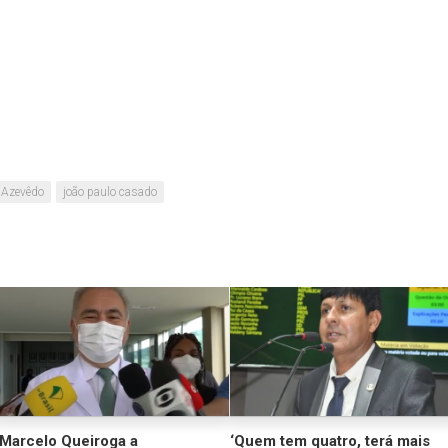
 Azevêdo
joão paulo casado
Marcelo Queiroga a
‘Quem tem quatro, terá mais