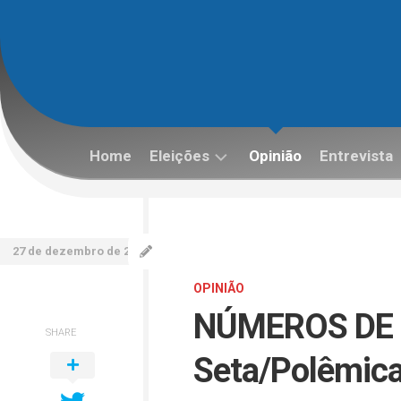
Skip
to
content
Home
Eleições
Opinião
Entrevista
Eleições
2022
27 de dezembro de 2025
OPINIÃO
NÚMEROS DE 
SHARE
Seta/Polêmica