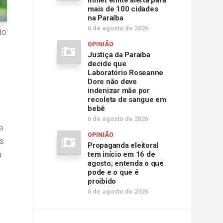
Inmet emite alerta para
mais de 100 cidades
na Paraíba
6 de agosto de 2026
do
OPINIÃO
Justiça da Paraíba
decide que
Laboratório Roseanne
Dore não deve
indenizar mãe por
recoleta de sangue em
bebê
6 de agosto de 2026
a
OPINIÃO
as
Propaganda eleitoral
a
tem início em 16 de
agosto; entenda o que
pode e o que é
proibido
6 de agosto de 2026