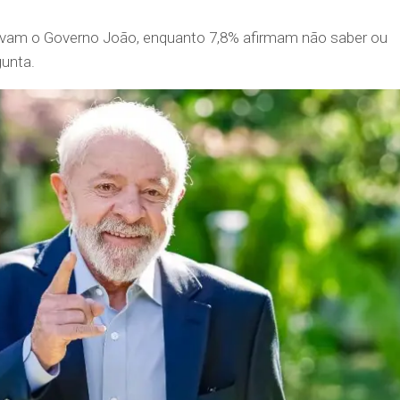
ovam o Governo João, enquanto 7,8% afirmam não saber ou
gunta.