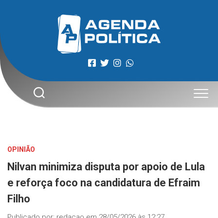
Skip
to
content
OPINIÃO
Nilvan minimiza disputa por apoio de Lula
e reforça foco na candidatura de Efraim
Filho
Publicado por:
redacao
em
28/05/2026 às 12:27