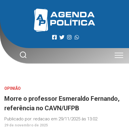
Skip
to
content
OPINIÃO
Morre o professor Esmeraldo Fernando,
referência no CAVN/UFPB
Publicado por:
redacao
em
29/11/2025 às 13:02
29 de novembro de 2025