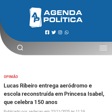
Skip
to
content
OPINIÃO
Lucas Ribeiro entrega aeródromo e
escola reconstruída em Princesa Isabel,
que celebra 150 anos
Publicado por:
redacao
em
22/11/2025 às 11:19