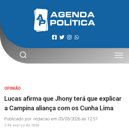
Skip
to
content
OPINIÃO
Lucas afirma que Jhony terá que explicar
a Campina aliança com os Cunha Lima
Publicado por:
redacao
em
03/03/2026 às 12:57
3 de março de 2026