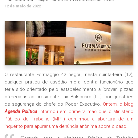
12 de maio de 2022
O restaurante Formaggio 43 negou, nesta quinta-feira (12),
qualquer prática de assédio moral contra funcionário que
teria sido orientado pelo estabelecimento a ‘provar’ pizzas
oferecidas ao presidente Jair Bolsonaro (PL), por questões
de segurança do chefe do Poder Executivo.
Ontem, o blog
Agenda Política
informou em primeira mão que o Ministério
Público do Trabalho (MPT) confirmou a abertura de um
inquérito para apurar uma denúncia anônima sobre o caso.