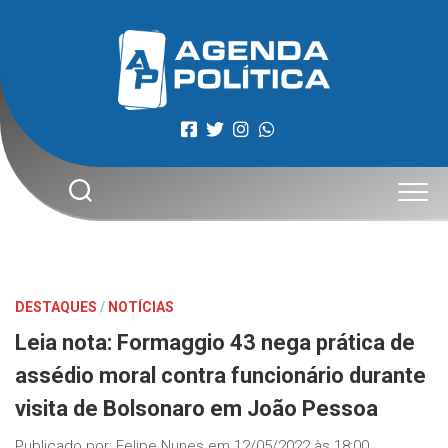
Skip
to
content
DESTAQUES
/
NOTÍCIAS
Leia nota: Formaggio 43 nega prática de
assédio moral contra funcionário durante
visita de Bolsonaro em João Pessoa
Publicado por:
Felipe Nunes
em
12/05/2022 às 18:00