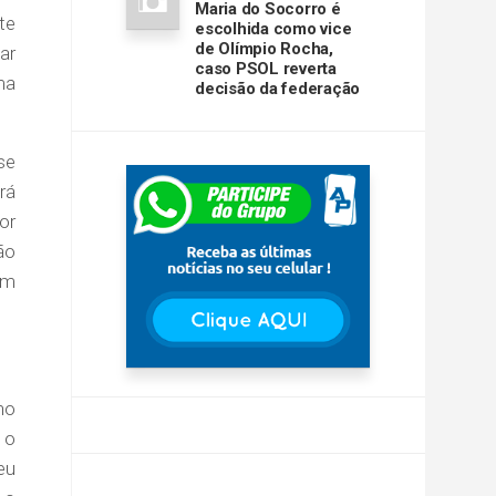
Maria do Socorro é
te
escolhida como vice
de Olímpio Rocha,
ar
caso PSOL reverta
ma
decisão da federação
se
rá
or
ão
um
no
 o
eu