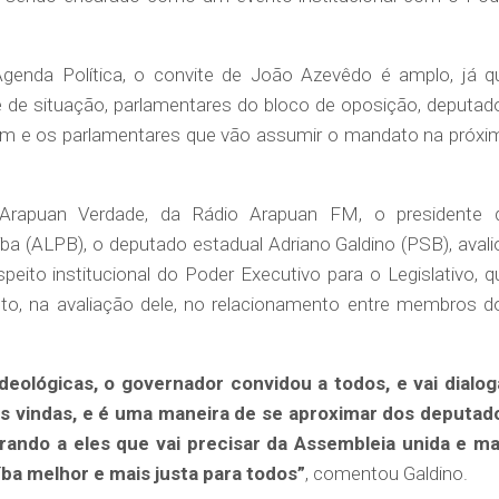
enda Política, o convite de João Azevêdo é amplo, já q
 de situação, parlamentares do bloco de oposição, deputad
am e os parlamentares que vão assumir o mandato na próxi
Arapuan Verdade, da Rádio Arapuan FM, o presidente 
íba (ALPB), o deputado estadual Adriano Galdino (PSB), avali
peito institucional do Poder Executivo para o Legislativo, q
, na avaliação dele, no relacionamento entre membros d
deológicas, o governador convidou a todos, e vai dialog
s vindas, e é uma maneira de se aproximar dos deputad
rando a eles que vai precisar da Assembleia unida e ma
ba melhor e mais justa para todos”
, comentou Galdino.