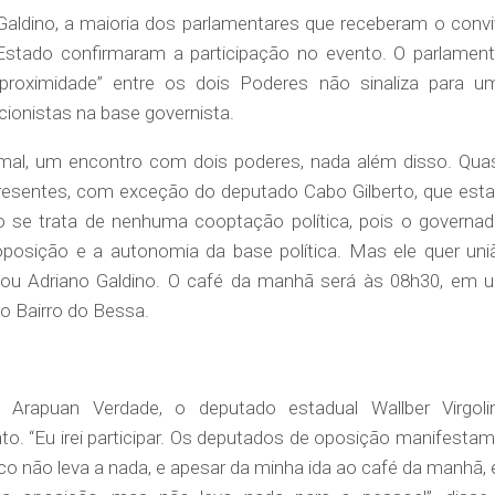
aldino, a maioria dos parlamentares que receberam o convi
Estado confirmaram a participação no evento. O parlament
 “proximidade” entre os dois Poderes não sinaliza para u
cionistas na base governista.
mal, um encontro com dois poderes, nada além disso. Qua
esentes, com exceção do deputado Cabo Gilberto, que esta
ão se trata de nenhuma cooptação política, pois o governad
oposição e a autonomia da base política. Mas ele quer uni
ltou Adriano Galdino. O café da manhã será às 08h30, em 
no Bairro do Bessa.
Arapuan Verdade, o deputado estadual Wallber Virgoli
to. “Eu irei participar. Os deputados de oposição manifestam
ico não leva a nada, e apesar da minha ida ao café da manhã, 