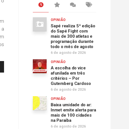
 o
OPINIÃO
ém
Sapé realiza 5ª edição
 a
do Sapé Fight com
um
mais de 300 atletas e
programação durante
os
todo o mês de agosto
6 de agosto de 2026
OPINIÃO
A escolha do vice
afunilada em três
critérios – Por
Gutemberg Cardoso
6 de agosto de 2026
OPINIÃO
Baixa umidade do ar:
Inmet emite alerta para
mais de 100 cidades
na Paraíba
6 de agosto de 2026