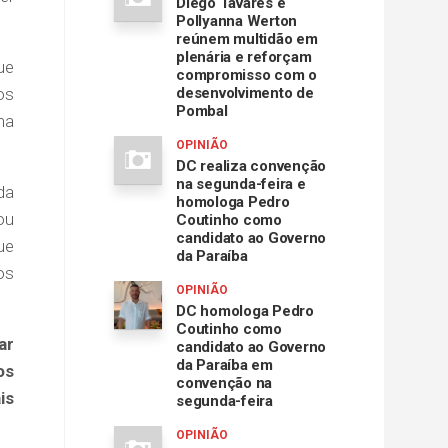
Diego Tavares e
Pollyanna Werton
reúnem multidão em
plenária e reforçam
ue
compromisso com o
os
desenvolvimento de
Pombal
ma
OPINIÃO
DC realiza convenção
na segunda-feira e
da
homologa Pedro
ou
Coutinho como
candidato ao Governo
ue
da Paraíba
os
OPINIÃO
DC homologa Pedro
Coutinho como
ar
candidato ao Governo
da Paraíba em
os
convenção na
is
segunda-feira
OPINIÃO