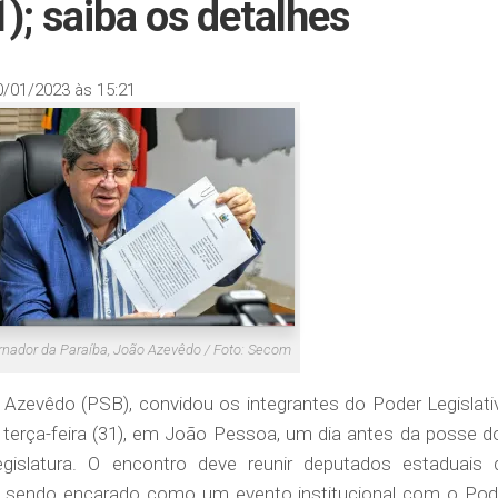
1); saiba os detalhes
0/01/2023 às 15:21
nador da Paraíba, João Azevêdo / Foto: Secom
 Azevêdo (PSB), convidou os integrantes do Poder Legislati
terça-feira (31), em João Pessoa, um dia antes da posse d
gislatura. O encontro deve reunir deputados estaduais 
á sendo encarado como um evento institucional com o Pod