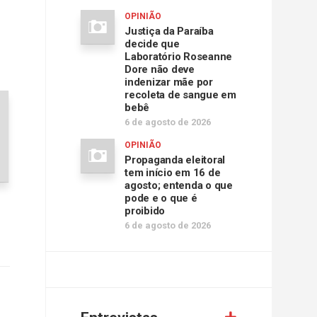
ar
OPINIÃO
Justiça da Paraíba
decide que
r
Laboratório Roseanne
Dore não deve
indenizar mãe por
.
recoleta de sangue em
bebê
6 de agosto de 2026
OPINIÃO
Propaganda eleitoral
tem início em 16 de
agosto; entenda o que
pode e o que é
proibido
6 de agosto de 2026