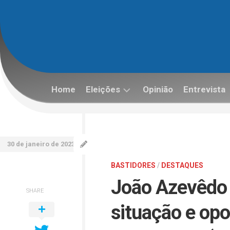
Skip
to
content
Home
Eleições
Opinião
Entrevista
Eleições
2022
30 de janeiro de 2023
BASTIDORES
/
DESTAQUES
João Azevêdo 
SHARE
situação e op