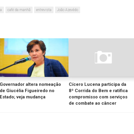
aument
ca
café da manhã
entrevista
João Azevêdo
ou
diminui
o
volume
Governador altera nomeação
Cícero Lucena participa da
de Giucélia Figueiredo no
8ª Corrida do Bem e ratifica
Estado; veja mudança
compromisso com serviços
de combate ao câncer