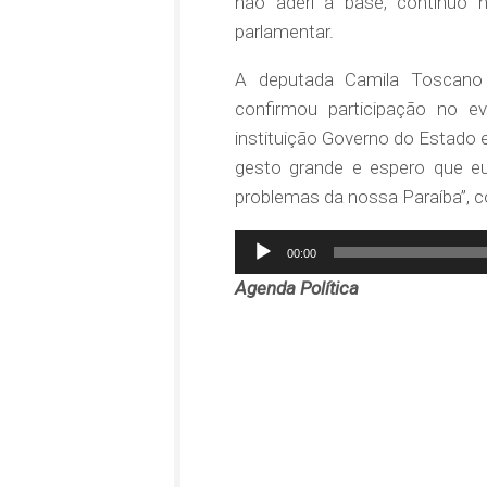
não aderi à base, continuo 
parlamentar.
A deputada Camila Toscano 
confirmou participação no e
instituição Governo do Estado 
gesto grande e espero que e
problemas da nossa Paraíba”,
Tocador
00:00
de
Agenda Política
áudio