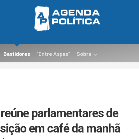
Bastidores
“Entre Aspas”
Sobre
Contato
reúne parlamentares de
osição em café da manhã