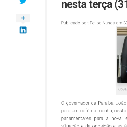
nesta terça (3
Publicado por:
Felipe Nunes
em
3
Gover
O governador da Paraíba, João
para um café da manhã, nesta 
parlamentares para a nova le
situação e de oposição e est