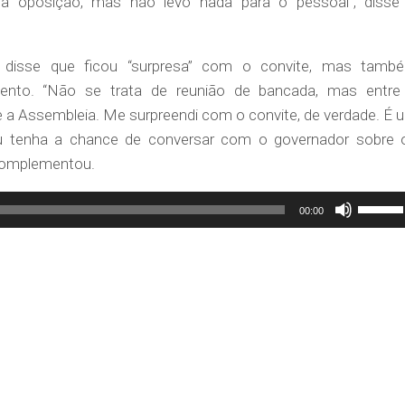
na oposição, mas não levo nada para o pessoal”, disse
disse que ficou “surpresa” com o convite, mas tamb
vento. “Não se trata de reunião de bancada, mas entre
e a Assembleia. Me surpreendi com o convite, de verdade. É 
u tenha a chance de conversar com o governador sobre 
 complementou.
Use
00:00
as
setas
para
cima
ou
para
baixo
para