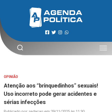
Skip
to
content
OPINIÃO
Atenção aos “brinquedinhos” sexuais!
Uso incorreto pode gerar acidentes e
sérias infecções
Publicado por:
redacao
em
29/11/2025 às 11:30