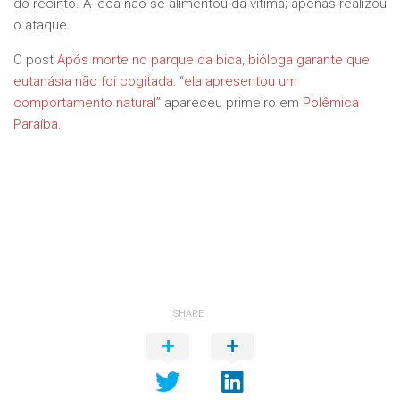
do recinto. A leoa não se alimentou da vítima; apenas realizou
o ataque.
O post
Após morte no parque da bica, bióloga garante que
eutanásia não foi cogitada: “ela apresentou um
comportamento natural”
apareceu primeiro em
Polêmica
Paraíba
.
SHARE