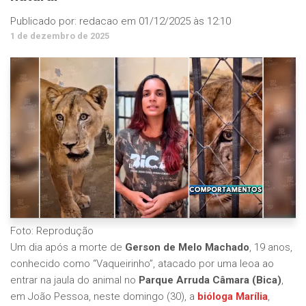
Publicado por:
redacao
em
01/12/2025 às 12:10
1 de dezembro de 2025
Foto: Reprodução
Um dia após a morte de
Gerson de Melo Machado
, 19 anos,
conhecido como “Vaqueirinho”, atacado por uma leoa ao
entrar na jaula do animal no
Parque Arruda Câmara (Bica)
,
em João Pessoa, neste domingo (30), a
bióloga
Marília
,