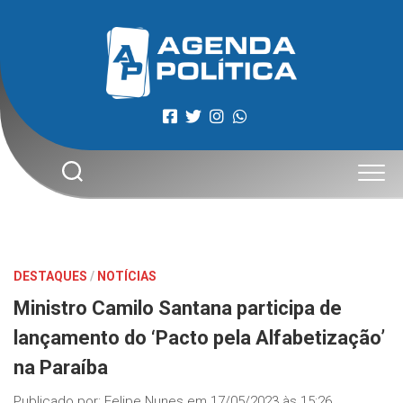
Skip
to
content
DESTAQUES
/
NOTÍCIAS
Ministro Camilo Santana participa de
lançamento do ‘Pacto pela Alfabetização’
na Paraíba
Publicado por:
Felipe Nunes
em
17/05/2023 às 15:26